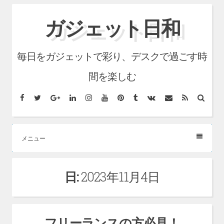
コ
ガジェット日和
ン
テ
毎日をガジェットで彩り、デスクで過ごす時
ン
ツ
間を楽しむ
へ
Facebook
Twitter
Google+
LinkedIn
Instagram
YouTube
Pinterest
Tumblr
VK
メ
RSS
検
ス
ー
索
ル
キ
ッ
メニュー
プ
日:
2023年11月4日
フリーランスの方必見！