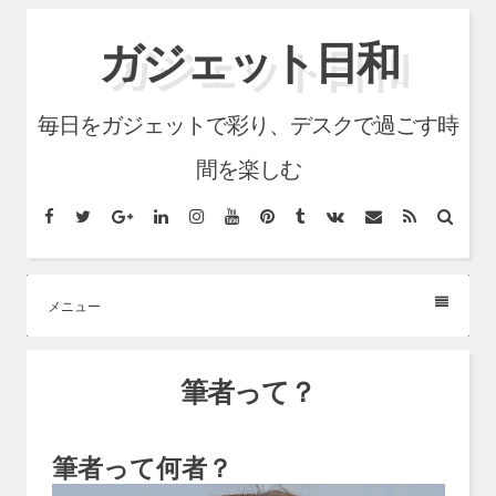
コ
ガジェット日和
ン
テ
毎日をガジェットで彩り、デスクで過ごす時
ン
ツ
間を楽しむ
へ
Facebook
Twitter
Google+
LinkedIn
Instagram
YouTube
Pinterest
Tumblr
VK
メ
RSS
検
ス
ー
索
ル
キ
ッ
メニュー
プ
筆者って？
筆者って何者？