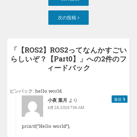
稿
の
ナ
投
次
次の投稿
ビ
稿:
の
ゲ
投
ー
稿:
シ
「
【ROS2】ROS2ってなんかすごい
ョ
らしいぞ？【Part0】
」への2件のフ
ン
ィードバック
ピンバック:
hello world
返信
小夜 葉月
より:
4月 26, 2026 7:56 AM
printf(“Hello world”);