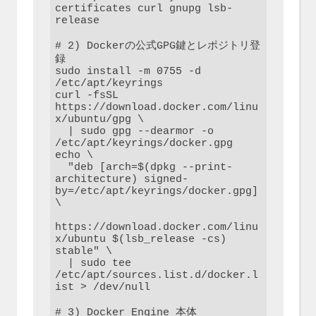
certificates curl gnupg lsb-
release

# 2) Dockerの公式GPG鍵とレポジトリ登
録

sudo install -m 0755 -d 
/etc/apt/keyrings

curl -fsSL 
https://download.docker.com/linu
x/ubuntu/gpg \

  | sudo gpg --dearmor -o 
/etc/apt/keyrings/docker.gpg

echo \

  "deb [arch=$(dpkg --print-
architecture) signed-
by=/etc/apt/keyrings/docker.gpg] 
\

https://download.docker.com/linu
x/ubuntu $(lsb_release -cs) 
stable" \

  | sudo tee 
/etc/apt/sources.list.d/docker.l
ist > /dev/null

# 3) Docker Engine 本体
