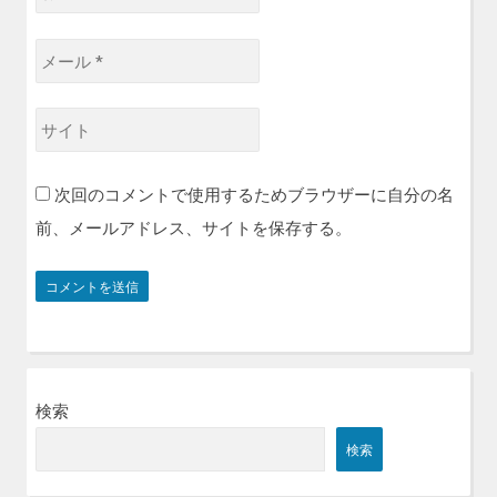
名
前
メ
*
ー
ル
サ
*
イ
ト
次回のコメントで使用するためブラウザーに自分の名
前、メールアドレス、サイトを保存する。
検索
検索