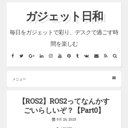
コ
ガジェット日和
ン
テ
毎日をガジェットで彩り、デスクで過ごす時
ン
ツ
間を楽しむ
へ
Facebook
Twitter
Google+
LinkedIn
Instagram
YouTube
Pinterest
Tumblr
VK
メ
RSS
検
ス
ー
索
ル
キ
ッ
メニュー
プ
【ROS2】ROS2ってなんかす
ごいらしいぞ？【Part0】
9月 26, 2025