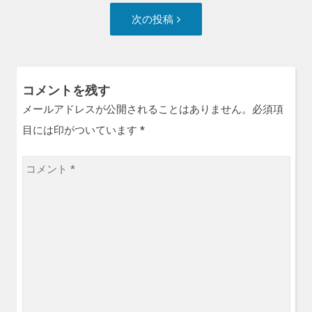
ナ
投
次
次の投稿
ビ
稿:
の
ゲ
投
ー
稿:
シ
コメントを残す
ョ
メールアドレスが公開されることはありません。必須項
ン
目には印がついています
*
コ
メ
ン
ト
*