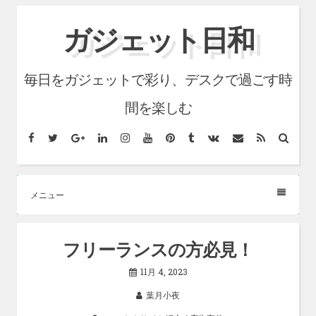
コ
ガジェット日和
ン
テ
毎日をガジェットで彩り、デスクで過ごす時
ン
ツ
間を楽しむ
へ
Facebook
Twitter
Google+
LinkedIn
Instagram
YouTube
Pinterest
Tumblr
VK
メ
RSS
検
ス
ー
索
ル
キ
ッ
メニュー
プ
フリーランスの方必見！
11月 4, 2023
葉月小夜