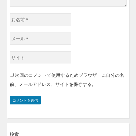
お
名
前
メ
*
ー
ル
サ
*
イ
ト
次回のコメントで使用するためブラウザーに自分の名
前、メールアドレス、サイトを保存する。
検索