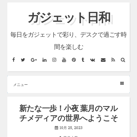
コ
ガジェット日和
ン
テ
毎日をガジェットで彩り、デスクで過ごす時
ン
ツ
間を楽しむ
へ
Facebook
Twitter
Google+
LinkedIn
Instagram
YouTube
Pinterest
Tumblr
VK
メ
RSS
検
ス
ー
索
ル
キ
ッ
メニュー
プ
新たな一歩！小夜 葉月のマル
チメディアの世界へようこそ
10月 25, 2023