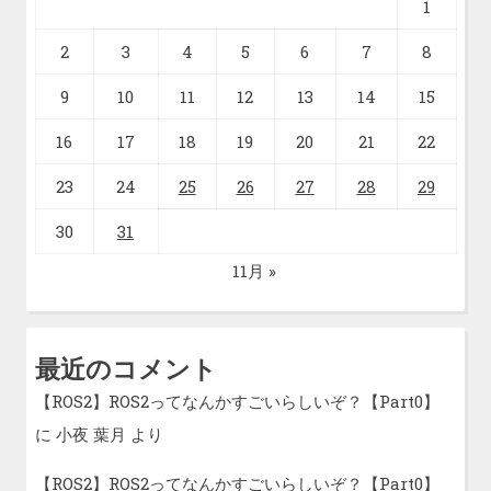
1
2
3
4
5
6
7
8
9
10
11
12
13
14
15
16
17
18
19
20
21
22
23
24
25
26
27
28
29
30
31
11月 »
最近のコメント
【ROS2】ROS2ってなんかすごいらしいぞ？【Part0】
に
小夜 葉月
より
【ROS2】ROS2ってなんかすごいらしいぞ？【Part0】