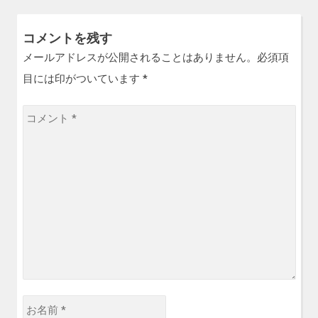
投
ビ
稿:
ゲ
コメントを残す
ー
メールアドレスが公開されることはありません。必須項
シ
目には印がついています
*
ョ
ン
コ
メ
ン
ト
*
お