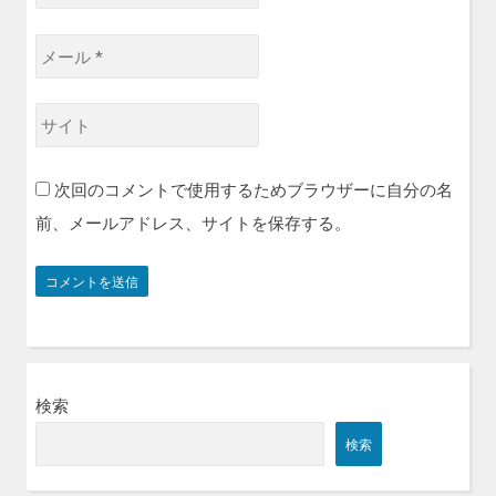
名
前
メ
*
ー
ル
サ
*
イ
ト
次回のコメントで使用するためブラウザーに自分の名
前、メールアドレス、サイトを保存する。
検索
検索